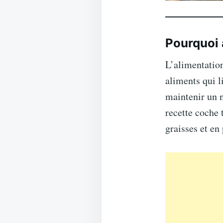
Pourquoi 
L’alimentatio
aliments qui l
maintenir un n
recette coche t
graisses et en