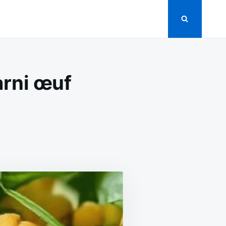
arni œuf
ON
RECETTE
COMPLÈTE
DE
L’AVOCAT
GARNI
ŒUF
MAYONNAISE
IG
BAS