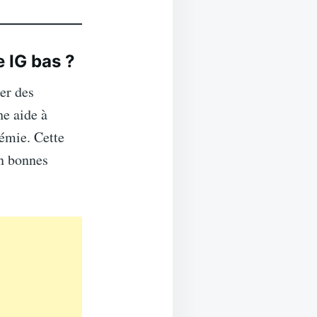
 IG bas ?
er des
he aide à
cémie. Cette
en bonnes