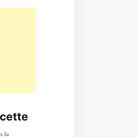
ecette
s la