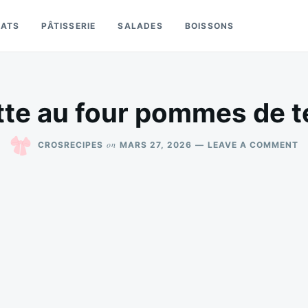
LATS
PÂTISSERIE
SALADES
BOISSONS
tte au four pommes de te
O
on
CROSRECIPES
MARS 27, 2026
LEAVE A COMMENT
A
A
F
P
D
T
R