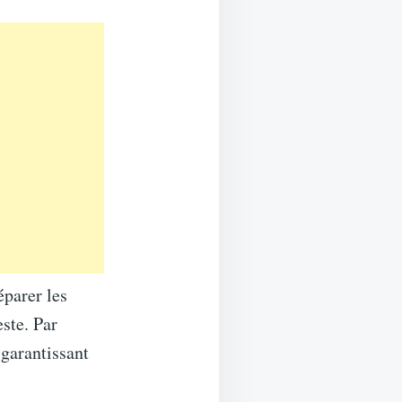
éparer les
este. Par
 garantissant