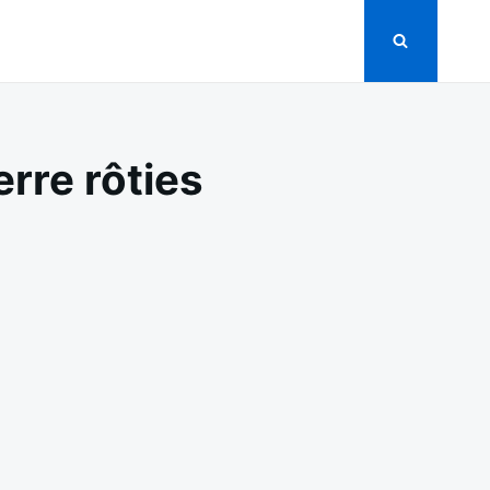
rre rôties
N
NDOUILLETTE
U
OUR
OMMES
E
ERRE
ÔTIES