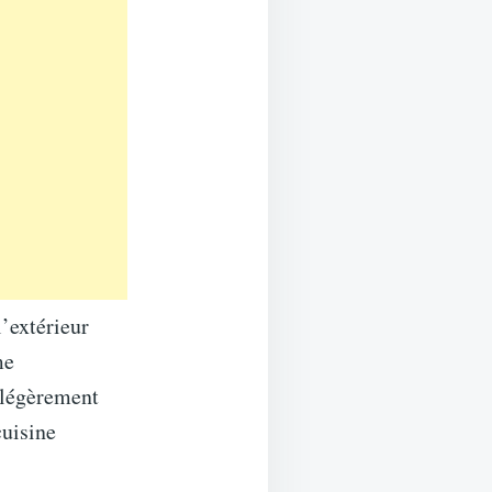
l’extérieur
me
t légèrement
cuisine