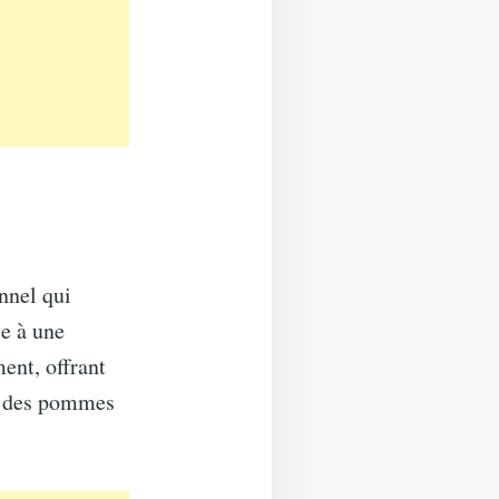
onnel qui
ce à une
ent, offrant
nt des pommes