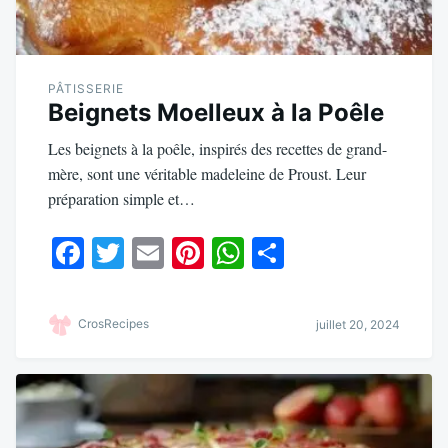
PÂTISSERIE
Beignets Moelleux à la Poêle
Les beignets à la poêle, inspirés des recettes de grand-
mère, sont une véritable madeleine de Proust. Leur
préparation simple et…
Fa
T
E
Pi
W
Pa
ce
wi
m
nt
ha
rt
bo
tte
ail
er
ts
ag
CrosRecipes
juillet 20, 2024
ok
r
es
A
er
t
pp