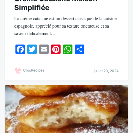
Simplifiée
La crème catalane est un dessert classique de la cuisine
espagnole, apprécié pour sa texture onctueuse et sa
saveur délicatement…
Fa
T
E
Pi
W
Pa
ce
wi
m
nt
ha
rt
bo
tte
ail
er
ts
ag
CrosRecipes
juillet 20, 2024
ok
r
es
A
er
t
pp