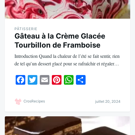
PÂTISSERIE
Gâteau à la Crème Glacée
Tourbillon de Framboise
Introduction Quand la chaleur de l’été se fait sentir, rien
de tel qu’un dessert glacé pour se rafraîchir et régaler…
Fa
T
E
Pi
W
Pa
ce
wi
m
nt
ha
rt
bo
tte
ail
er
ts
ag
CrosRecipes
juillet 20, 2024
ok
r
es
A
er
t
pp