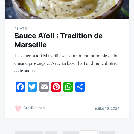
PLATS
Sauce Aïoli : Tradition de
Marseille
La sauce Aïoli Marseillaise est un incontournable de la
cuisine provençale. Avec sa base d’ail et d’huile d’olive,
cette sauce…
Fa
T
E
Pi
W
Pa
ce
wi
m
nt
ha
rt
bo
tte
ail
er
ts
ag
CrosRecipes
juillet 19, 2024
ok
r
es
A
er
t
pp