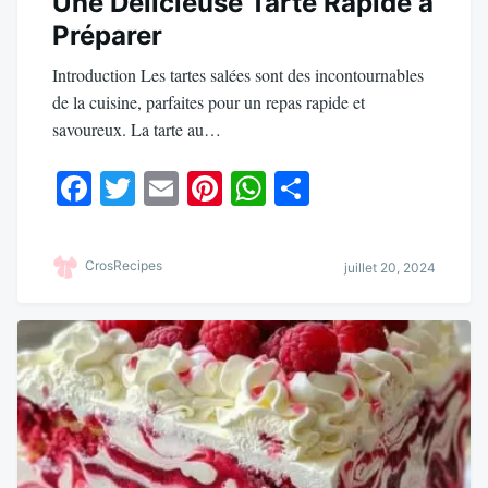
Une Délicieuse Tarte Rapide à
Préparer
Introduction Les tartes salées sont des incontournables
de la cuisine, parfaites pour un repas rapide et
savoureux. La tarte au…
Fa
T
E
Pi
W
Pa
ce
wi
m
nt
ha
rt
bo
tte
ail
er
ts
ag
CrosRecipes
juillet 20, 2024
ok
r
es
A
er
t
pp