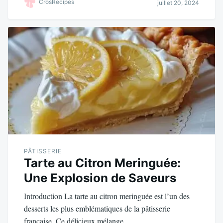
CrosRecipes
juillet 20, 2024
ok
r
es
A
er
t
pp
PÂTISSERIE
Tarte au Citron Meringuée:
Une Explosion de Saveurs
Introduction La tarte au citron meringuée est l’un des
desserts les plus emblématiques de la pâtisserie
française. Ce délicieux mélange…