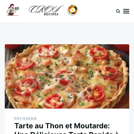
Skip
Search
to
for:
content
CrosRecipes
Des recettes simples, du bonheur en bouche.
PÂTISSERIE
Tarte au Thon et Moutarde: