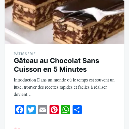
PÂTISSERIE
Gâteau au Chocolat Sans
Cuisson en 5 Minutes
Introduction Dans un monde où le temps est souvent un
luxe, trouver des recettes rapides et faciles à réaliser
devient…
Fa
T
E
Pi
W
Pa
ce
wi
m
nt
ha
rt
bo
tte
ail
er
ts
ag