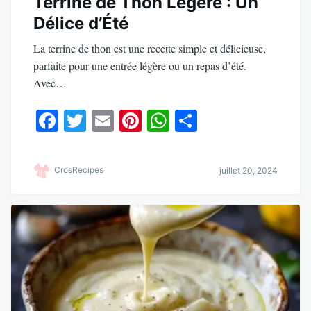
Terrine de Thon Légère : Un
Délice d’Été
La terrine de thon est une recette simple et délicieuse,
parfaite pour une entrée légère ou un repas d’été.
Avec…
Fa
T
E
Pi
W
Pa
ce
wi
m
nt
ha
rt
bo
tte
ail
er
ts
ag
CrosRecipes
juillet 20, 2024
ok
r
es
A
er
t
pp