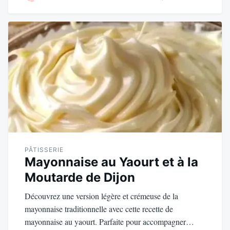
ok
r
es
A
er
t
pp
PÂTISSERIE
Mayonnaise au Yaourt et à la
Moutarde de Dijon
Découvrez une version légère et crémeuse de la
mayonnaise traditionnelle avec cette recette de
mayonnaise au yaourt. Parfaite pour accompagner…