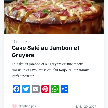
PÂTISSERIE
Cake Salé au Jambon et
Gruyère
Le cake au jambon et au gruyère est une recette
classique et savoureuse qui fait toujours l’unanimité.
Parfait pour un…
Fa
T
E
Pi
W
Pa
ce
wi
m
nt
ha
rt
bo
tte
ail
er
ts
ag
CrosRecipes
juillet 20, 2024